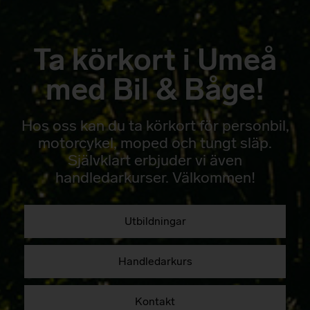
Ta körkort i Umeå
med Bil & Båge!
Hos oss kan du ta körkort för personbil,
motorcykel, moped och tungt släp.
Självklart erbjuder vi även
handledarkurser. Välkommen!
Utbildningar
Handledarkurs
Kontakt