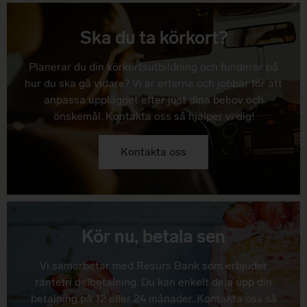
Ska du ta körkort?
Planerar du din körkortsutbildning och funderar på
hur du ska gå vidare? Vi är erfarna och jobbar för att
anpassa upplägget efter just dina behov och
önskemål. Kontakta oss så hjälper vi dig!
Kontakta oss
Kör nu, betala sen
Vi samarbetar med Resurs Bank som erbjuder
räntefri delbetalning. Du kan enkelt dela upp din
betalning på 12 eller 24 månader. Kontakta oss så