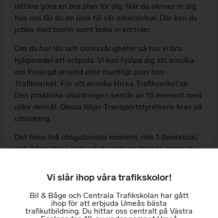
lättare göra en bra plan för dig. När du skriver in dig
hos oss får du en länk till vår elevcentral. Där kan du
jobba med teorin samt boka in körtider.
Om du har läs och skrivsvårigheter så har vi bra
hjälpmedel att erbjuda. Vi kan hjälpa dig att ansöka
om förlängd provtid eller muntligt prov hos
Trafikverket. För att ansöka klicka Trafikverket.se
Den praktiska utbildningen består av 15 moment med
olika delmål. Dessa följer Transportstyrelsens krav på
utbildning.
Det finns två obligatoriska moment, risk 1 (teoretisk)
risk 2 (praktisk) som måste vara godkända innan du
kan skriva ditt teoriprov. Den teoretiska kan du göra
här hos oss på Trafikskolan och risk 2 bokas på valfri
Vi slår ihop våra trafikskolor!
Trafikövningsplats.
Bil & Båge och Centrala Trafikskolan har gått
När kan man boka prov?
ihop för att erbjuda Umeås bästa
trafikutbildning. Du hittar oss centralt på Västra