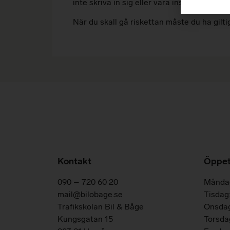
inte skriva in sig eller vara inskriven hos
När du skall gå riskettan måste du ha gilti
Kontakt
Öppet
090 – 720 60 20
Måndag
mail@bilobage.se
Tisdag:
Trafikskolan Bil & Båge
Onsdag
Kungsgatan 15
Torsdag