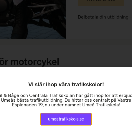
Delbetala din utbildning 
för motorcykel​
Vi slår ihop våra trafikskolor!
lla för motorcyklister och ger teoretisk kunskap om beteenden s
il & Båge och Centrala Trafikskolan har gått ihop för att erbju
hol, andra droger och trötthet i samband med körning och en 
Umeås bästa trafikutbildning. Du hittar oss centralt på Västra
Esplanaden 19, nu under namnet Umeå Trafikskola!
exempel olika typer av skyddsutrustning, däck, bromsar, olika v
na kan bli av riskerna, vad som ökar dem och hur de kan undvi
umeatrafikskola.se
 du genomfört den, men giltighetstiden upphör att gälla samma 