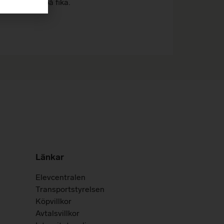
ch vi bjuder på fika.
Länkar
Elevcentralen
Transportstyrelsen
Köpvillkor
Avtalsvillkor