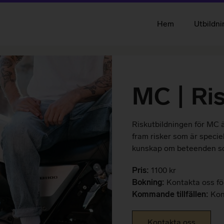
Hem
Utbildni
MC | Ri
Riskutbildningen för MC är
fram risker som är speciel
kunskap om beteenden som
Pris:
1100 kr
Bokning:
Kontakta oss fö
Kommande tillfällen:
Kon
Kontakta oss