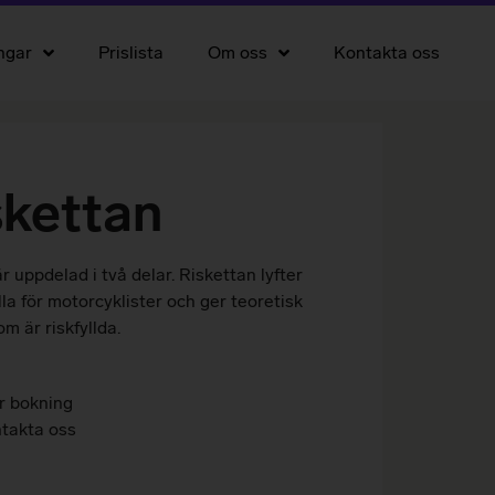
ngar
Prislista
Om oss
Kontakta oss
skettan
 uppdelad i två delar. Riskettan lyfter
la för motorcyklister och ger teoretisk
 är riskfyllda.
r bokning
takta oss