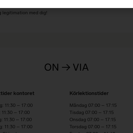
 oss för att genomföra Riskettan hos oss. Kursen är på 4 timme o
g legitimation med dig!
tider kontoret
Körlektionstider
: 11:30 – 17:00
Måndag 07:00 – 17:15
 11:30 – 17:00
Tisdag 07:00 – 17:15
: 11:30 – 17:00
Onsdag 07:00 – 17:15
: 11:30 – 17:00
Torsdag 07:00 – 17:15