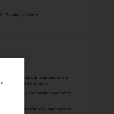
→
Bokningsvillkor →
om är riskfyllda. Utbildningen ger dig
da
rad andra säkerhetsfrågor.
äglag med mera. Under utbildningen får du
kas.
dag som körkortet utfärdas. Man behöver