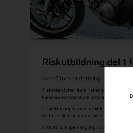
Riskutbildning del 1 
Innehåll och omfattning
Riskettan lyfter fram risker som är specie
B
kunskap och insikt om problemen med alko
I riskettan ingår även utbildning om till 
delta i diskussioner om vilka konsekvenser
Riskutbildningen är giltig i 5 år från att