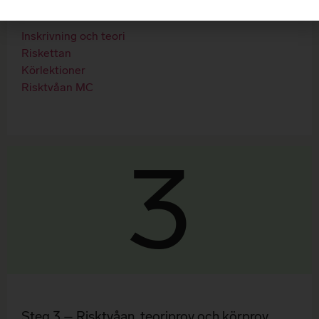
risktvåan för MC.
Inskrivning och teori
Riskettan
Körlektioner
Risktvåan MC
3
Steg 3 – Risktvåan, teoriprov och körprov